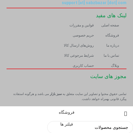
support [at] sabzbazar [dot] com
لینک های مفید
صفحه اصلی
قوانین و مقررات
فروشگاه
حریم خصوصی
درباره ما
روش‌های ارسال کالا
تماس با ما
شرایط مرجوعی کالا
وبلاگ
حساب کاربری
مجوز های سایت
تمامی حقوق محتوا و تصاویر این سایت متعلق به
سبز بازار
می باشد و هرگونه استفاده
پیگرد قانونی بهمراه خواهد داشت.
فروشگاه
فیلتر ها