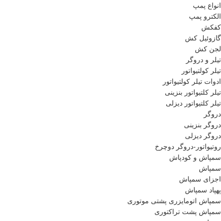
انواع پمپ
الکترو پمپ
کفکش
گازوئیل کش
لجن کش
تیلر و دروگر
تیلر کولتیواتور
ادوات تیلر کولتیواتور
تیلر کلتیواتور بنزینی
تیلر کلتیواتور دیزلی
دروگر
دروگر بنزینی
دروگر دیزلی
روتیواتور-دروگر دوچرخ
سمپاش و کودپاش
سمپاش
اجزای سمپاش
پهپاد سمپاش
سمپاش اتومایزری پشتی موتوری
سمپاش پشت تراکتوری