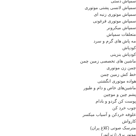
سمپاش دستی
سمپاش لانسی پشتی موتوری
سمپاش موتوری زنبه ای
سمپاش موتوری فرغونی
سمپاش میکرونر
متعلقات سمپاش
مه پاش های گرم و سرد
کودپاش
کودپاش بنزینی
ماشین های تخصصی زمین چمن
چمن زن موتوری
خط کش زمین چمن
هواده موتوری انگشتی
ماشین‌های خاص و دام و طیور
پشم چین و موچین
پوست کن گردو و بادام
چوب خرد کن
علوفه خردکن و آسیاب میکسر
کارواش
مترسک صوتی (کلاغ پران)
موتور برق (ژنراتور)