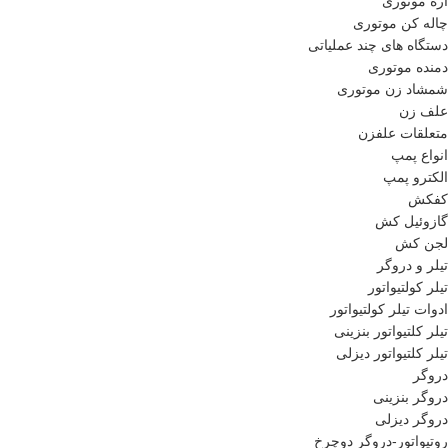
اره موتوری
چاله کن موتوری
دستگاه های چند عملیاتی
دمنده موتوری
شمشاد زن موتوری
علف زن
متعلقات علفزن
انواع پمپ
الکترو پمپ
کفکش
گازوئیل کش
لجن کش
تیلر و دروگر
تیلر کولتیواتور
ادوات تیلر کولتیواتور
تیلر کلتیواتور بنزینی
تیلر کلتیواتور دیزلی
دروگر
دروگر بنزینی
دروگر دیزلی
روتیواتور-دروگر دوچرخ