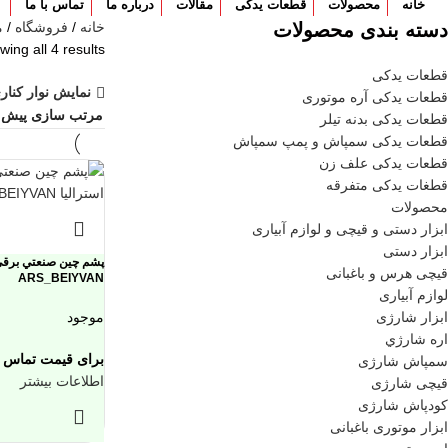
خانه
محصولات
قطعات یدکی
مقالات
درباره ما
تماس با ما
دسته بندی محصولات
خانه
فروشگاه
م
ing all 4 results
قطعات یدکی
نمایش نوار کنار
قطعات یدکی آره موتوری
قطعات یدکی بدنه تیلر
قطعات یدکی سمپاش و پمپ سمپاش
قطعات یدکی علف زن
قطغات یدکی متفرقه
محصولات
ابزار دستی و قیچی و لوازم آبیاری
ابزار دستی
پشم چين صنعتي برقي 
قیچی هرس و باغبانی
ARS_BEIYVAN
لوازم آبیاری
ابزار شارژی
موجود
اره شارژي
برای قیمت تماس ب
سمپاش شارژی
اطلاعات بیشتر
قیچی شارژی
کودپاش شارژی
ابزار موتوری باغبانی