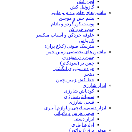
لجن کش
گازوئیل کش
ماشین‌های خاص، دام و طیور
پشم چین و موچین
پوست کن گردو و بادام
چوب خرد کن
علوفه خردکن و آسیاب میکسر
کارواش
مترسک صوتی (کلاغ پران)
ماشین های تخصصی زمین چمن
چمن زن موتوری
چمن بر (سودکاتر)
هواده موتوری انگشتی
دیتچر
خط کش زمین چمن
ابزار شارژی
کودپاش شارژی
سمپاش شارژی
قیچی شارژی
ابزار دستی، قیچی و لوازم آبیاری
قیچی هرس و باغبانی
ابزار دستی
لوازم آبیاری
موتور برق (ژنراتور)