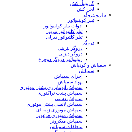
گازوئیل کش
لجن کش
تیلر و دروگر
تیلر کولتیواتور
ادوات تیلر کولتیواتور
تیلر کلتیواتور بنزینی
تیلر کلتیواتور دیزلی
دروگر
دروگر بنزینی
دروگر دیزلی
روتیواتور-دروگر دوچرخ
سمپاش و کودپاش
سمپاش
اجزای سمپاش
پهپاد سمپاش
سمپاش اتومایزری پشتی موتوری
سمپاش پشت تراکتوری
سمپاش دستی
سمپاش لانسی پشتی موتوری
سمپاش موتوری زنبه ای
سمپاش موتوری فرغونی
سمپاش میکرونر
متعلقات سمپاش