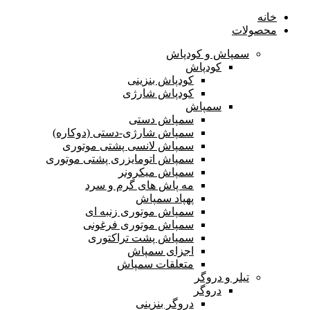
خانه
محصولات
سمپاش و کودپاش
کودپاش
کودپاش بنزینی
کودپاش شارژی
سمپاش
سمپاش دستی
سمپاش شارژی-دستی (دوکاره)
سمپاش لانسی پشتی موتوری
سمپاش اتومایزری پشتی موتوری
سمپاش میکرونر
مه پاش های گرم و سرد
پهپاد سمپاش
سمپاش موتوری زنبه ای
سمپاش موتوری فرغونی
سمپاش پشت تراکتوری
اجزای سمپاش
متعلقات سمپاش
تیلر و دروگر
دروگر
دروگر بنزینی