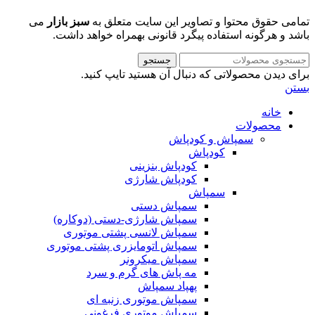
تمامی حقوق محتوا و تصاویر این سایت متعلق به
سبز بازار
می
باشد و هرگونه استفاده پیگرد قانونی بهمراه خواهد داشت.
جستجو
برای دیدن محصولاتی که دنبال آن هستید تایپ کنید.
بستن
خانه
محصولات
سمپاش و کودپاش
کودپاش
کودپاش بنزینی
کودپاش شارژی
سمپاش
سمپاش دستی
سمپاش شارژی-دستی (دوکاره)
سمپاش لانسی پشتی موتوری
سمپاش اتومایزری پشتی موتوری
سمپاش میکرونر
مه پاش های گرم و سرد
پهپاد سمپاش
سمپاش موتوری زنبه ای
سمپاش موتوری فرغونی