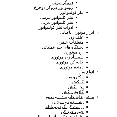
دروگر دیزلی
روتیواتور-دروگر دوچرخ
تیلر کولتیواتور
تیلر کلتیواتور بنزینی
تیلر کلتیواتور دیزلی
ادوات تیلر کولتیواتور
ابزار موتوری باغبانی
علف زن
متعلقات علفزن
دستگاه های چند عملیاتی
اره موتوری
شمشاد زن موتوری
چاله کن موتوری
دمنده موتوری
انواع پمپ
الکترو پمپ
کفکش
لجن کش
گازوئیل کش
ماشین‌های خاص، دام و طیور
پشم چین و موچین
پوست کن گردو و بادام
چوب خرد کن
علوفه خردکن و آسیاب میکسر