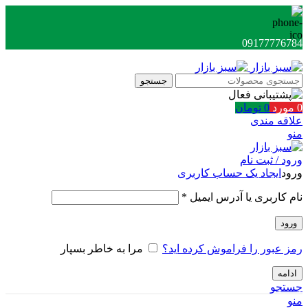
09177776784
جستجو
0
مورد
0
تومان
علاقه مندی
منو
ورود / ثبت نام
ورود
ایجاد یک حساب کاربری
الزامی
نام کاربری یا آدرس ایمیل
*
ورود
رمز عبور را فراموش کرده اید؟
مرا به خاطر بسپار
ادامه
جستجو
منو