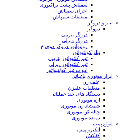
سمپاش پشت تراکتوری
اجزای سمپاش
متعلقات سمپاش
تیلر و دروگر
دروگر
دروگر بنزینی
دروگر دیزلی
روتیواتور-دروگر دوچرخ
تیلر کولتیواتور
تیلر کلتیواتور بنزینی
تیلر کلتیواتور دیزلی
ادوات تیلر کولتیواتور
ابزار موتوری باغبانی
علف زن
متعلقات علفزن
دستگاه های چند عملیاتی
اره موتوری
شمشاد زن موتوری
چاله کن موتوری
دمنده موتوری
انواع پمپ
الکترو پمپ
کفکش