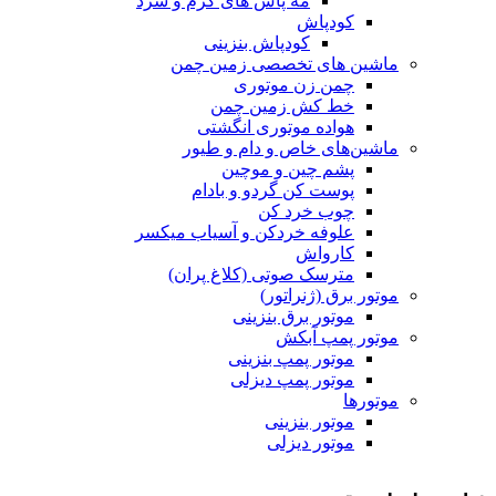
مه پاش های گرم و سرد
کودپاش
کودپاش بنزینی
ماشین های تخصصی زمین چمن
چمن زن موتوری
خط کش زمین چمن
هواده موتوری انگشتی
ماشین‌های خاص و دام و طیور
پشم چین و موچین
پوست کن گردو و بادام
چوب خرد کن
علوفه خردکن و آسیاب میکسر
کارواش
مترسک صوتی (کلاغ پران)
موتور برق (ژنراتور)
موتور برق بنزینی
موتور پمپ آبکش
موتور پمپ بنزینی
موتور پمپ دیزلی
موتورها
موتور بنزینی
موتور دیزلی