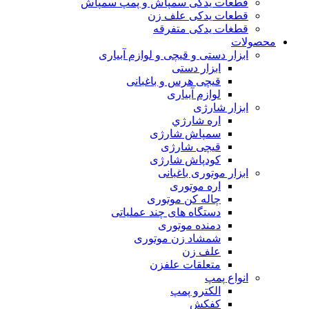
قطعات یدکی سمپاش و پمپ سمپاش
قطعات یدکی علف زن
قطغات یدکی متفرقه
محصولات
ابزار دستی و قیچی و لوازم آبیاری
ابزار دستی
قیچی هرس و باغبانی
لوازم آبیاری
ابزار شارژی
اره شارژي
سمپاش شارژی
قیچی شارژی
کودپاش شارژی
ابزار موتوری باغبانی
اره موتوری
چاله کن موتوری
دستگاه های چند عملیاتی
دمنده موتوری
شمشاد زن موتوری
علف زن
متعلقات علفزن
انواع پمپ
الکترو پمپ
کفکش