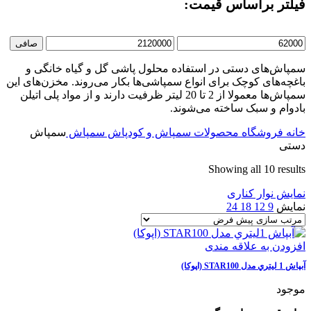
فیلتر براساس قیمت:
حداقل
حداكثر
صافی
قیمت
قيمت
سمپاش‌های دستی در استفاده محلول پاشی گل و گیاه خانگی و
باغچه‌های کوچک برای انواع سمپاشی‌ها بکار می‌روند. مخزن‌های این
سمپاش‌ها معمولا از 2 تا 20 لیتر ظرفیت دارند و از مواد پلی اتیلن
بادوام و سبک ساخته می‌شوند.
خانه
فروشگاه
محصولات
سمپاش و کودپاش
سمپاش
سمپاش
دستی
Showing all 10 results
نمایش نوار کناری
نمایش
9
12
18
24
افزودن به علاقه مندی
آبپاش 1 ليتري مدل STAR100 (اپوكا)
موجود