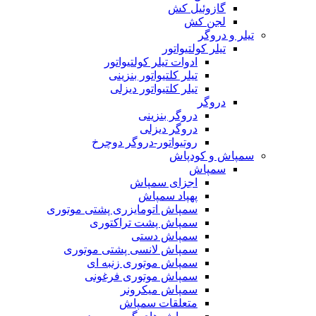
گازوئیل کش
لجن کش
تیلر و دروگر
تیلر کولتیواتور
ادوات تیلر کولتیواتور
تیلر کلتیواتور بنزینی
تیلر کلتیواتور دیزلی
دروگر
دروگر بنزینی
دروگر دیزلی
روتیواتور-دروگر دوچرخ
سمپاش و کودپاش
سمپاش
اجزای سمپاش
پهپاد سمپاش
سمپاش اتومایزری پشتی موتوری
سمپاش پشت تراکتوری
سمپاش دستی
سمپاش لانسی پشتی موتوری
سمپاش موتوری زنبه ای
سمپاش موتوری فرغونی
سمپاش میکرونر
متعلقات سمپاش