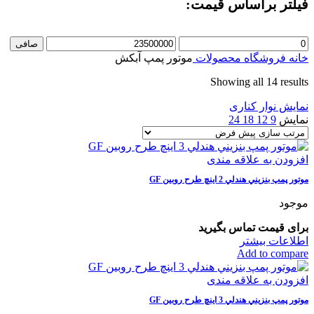
فیلتر براساس قیمت:
حداقل
حداكثر
صافی
قیمت
قيمت
خانه
فروشگاه
محصولات
موتور پمپ آبکش
Showing all 14 results
نمایش نوار کناری
نمایش
9
12
18
24
افزودن به علاقه مندی
موتور پمپ بنزيني هندلي 2 اينچ طرح روبين GF
موجود
برای قیمت تماس بگیرید
اطلاعات بیشتر
Add to compare
افزودن به علاقه مندی
موتور پمپ بنزيني هندلي 3 اينچ طرح روبين GF