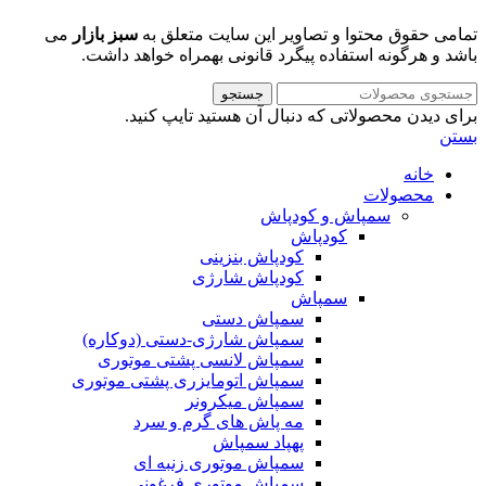
تمامی حقوق محتوا و تصاویر این سایت متعلق به
سبز بازار
می
باشد و هرگونه استفاده پیگرد قانونی بهمراه خواهد داشت.
جستجو
برای دیدن محصولاتی که دنبال آن هستید تایپ کنید.
بستن
خانه
محصولات
سمپاش و کودپاش
کودپاش
کودپاش بنزینی
کودپاش شارژی
سمپاش
سمپاش دستی
سمپاش شارژی-دستی (دوکاره)
سمپاش لانسی پشتی موتوری
سمپاش اتومایزری پشتی موتوری
سمپاش میکرونر
مه پاش های گرم و سرد
پهپاد سمپاش
سمپاش موتوری زنبه ای
سمپاش موتوری فرغونی