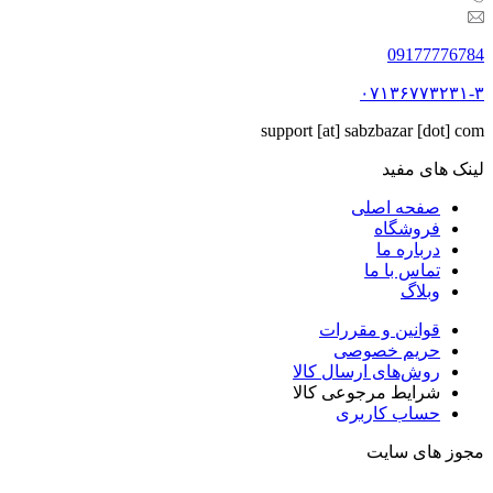
09177776784
۰۷۱۳۶۷۷۳۲۳۱-۳
support [at] sabzbazar [dot] com
لینک های مفید
صفحه اصلی
فروشگاه
درباره ما
تماس با ما
وبلاگ
قوانین و مقررات
حریم خصوصی
روش‌های ارسال کالا
شرایط مرجوعی کالا
حساب کاربری
مجوز های سایت