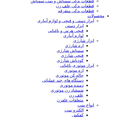
قطعات یدکی سمپاش و پمپ سمپاش
قطعات یدکی علف زن
قطغات یدکی متفرقه
محصولات
ابزار دستی و قیچی و لوازم آبیاری
ابزار دستی
قیچی هرس و باغبانی
لوازم آبیاری
ابزار شارژی
اره شارژي
سمپاش شارژی
قیچی شارژی
کودپاش شارژی
ابزار موتوری باغبانی
اره موتوری
چاله کن موتوری
دستگاه های چند عملیاتی
دمنده موتوری
شمشاد زن موتوری
علف زن
متعلقات علفزن
انواع پمپ
الکترو پمپ
کفکش