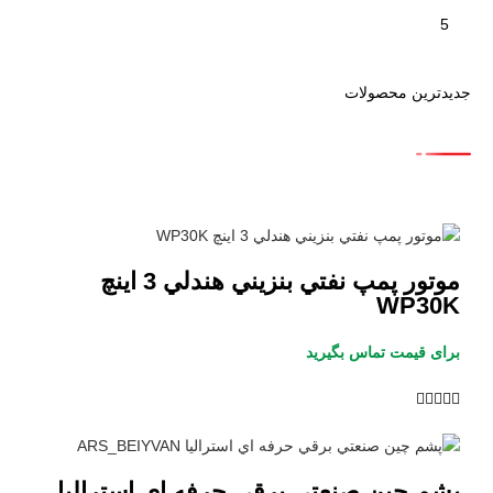
5
جدیدترین محصولات
موتور پمپ نفتي بنزيني هندلي 3 اينچ
WP30K
برای قیمت تماس بگیرید





پشم چين صنعتي برقي حرفه اي استراليا