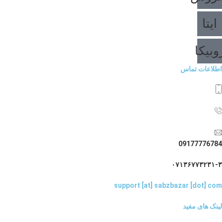
ایتا
وبیکا
اطلاعات تماس
09177776784
۰۷۱۳۶۷۷۳۲۳۱-۳
support [at] sabzbazar [dot] com
لینک های مفید