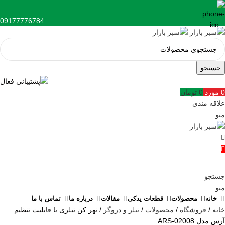
09177776784
جستجو
0
مورد
0
تومان
علاقه مندی
منو
جستجو
منو
خانه
محصولات
قطعات یدکی
مقالات
درباره ما
تماس با ما
خانه
فروشگاه
محصولات
تیلر و دروگر
نهر کن تیلری با قابلیت تنظیم
آرس مدل ARS-02008