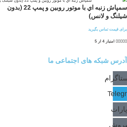
سمپاش زنبه اي با موتور روبين و پمپ 22 (بدون
شيلنگ و لانس)
برای قیمت تماس بگیرید





امتیاز 4 از 5
آدرس شبکه های اجتماعی ما
ستاگرام
Teleg
پارات
روش