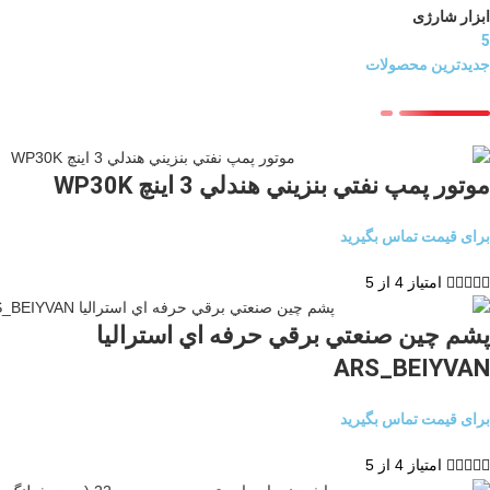
ابزار شارژی
5
جدیدترین محصولات
موتور پمپ نفتي بنزيني هندلي 3 اينچ WP30K
برای قیمت تماس بگیرید





امتیاز 4 از 5
پشم چين صنعتي برقي حرفه اي استراليا
ARS_BEIYVAN
برای قیمت تماس بگیرید





امتیاز 4 از 5